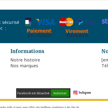
 sécurisé
ec :
Informations
No
Notre histoire
[em
Nos marques
Tél
Autoriser
Facebook est désactivé.
 DE VENTE
POLITIQUE DE CONFIDENTIALITÉ
GESTION COO
otre trafic et pour vous offrir une meilleure expérience à des fins de