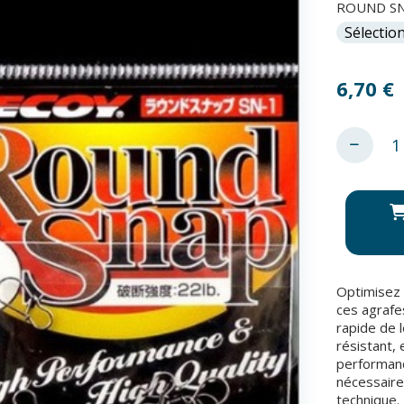
ROUND SN
6,70
€
Optimisez 
ces agrafe
rapide de 
résistant, 
performance
nécessaire
technique.