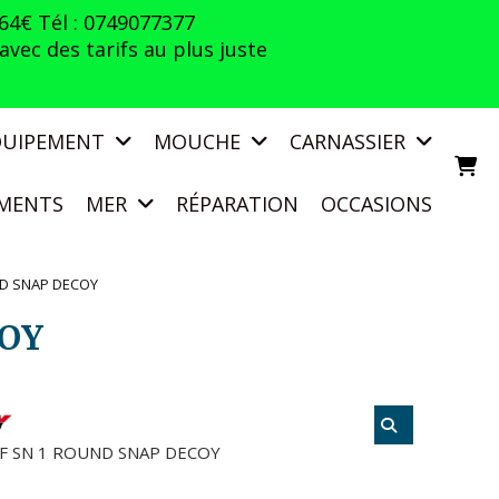
 64€ Tél : 0749077377
vec des tarifs au plus juste
QUIPEMENT
MOUCHE
CARNASSIER
MENTS
MER
RÉPARATION
OCCASIONS
ND SNAP DECOY
COY
F SN 1 ROUND SNAP DECOY