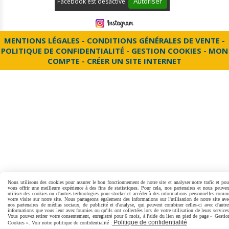
Autoriser
Facebook est désactivé.
MENTIONS LÉGALES
CONDITIONS GÉNÉRALES DE VENTE
POLITIQUE DE CONFIDENTIALITÉ
GESTION COOKIES
MON
COMPTE
CRÉER UN SITE INTERNET
Nous utilisons des cookies pour assurer le bon fonctionnement de notre site et analyser notre trafic et pou
vous offrir une meilleure expérience à des fins de statistiques. Pour cela, nos partenaires et nous peuven
utiliser des cookies ou d'autres technologies pour stocker et accéder à des informations personnelles comm
votre visite sur notre site. Nous partageons également des informations sur l'utilisation de notre site ave
nos partenaires de médias sociaux, de publicité et d'analyse, qui peuvent combiner celles-ci avec d'autre
informations que vous leur avez fournies ou qu'ils ont collectées lors de votre utilisation de leurs services
Vous pouvez retirer votre consentement, enregistré pour 6 mois, à l'aide du lien en pied de page « Gestio
Politique de confidentialité
Cookies ». Voir notre politique de confidentialité :